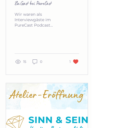
Zu Gast bei PureCast
Wir waren als
Interviewgäste im
PureCast Podcast
eingeladen und durften
unser neues Projekt
"Sinn & Sein - das
kreative Business
Atelier" vorstellen.
15
0
1