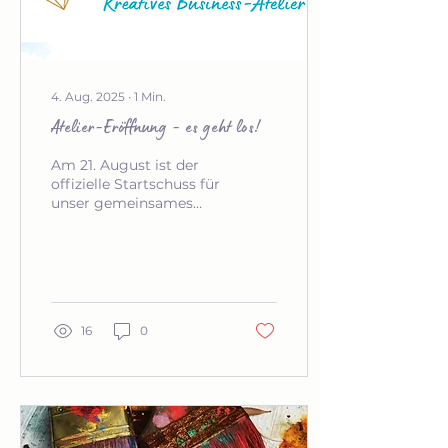
4. Aug. 2025
∙
1
Min.
Atelier-Eröffnung - es geht los!
Am 21. August ist der
offizielle Startschuss für
unser gemeinsames
Projekt Sinn & Sein - das
kreative Business-
Atelier. Das feiern wir
natürlich gebührlich mit
einer Atelier-Eröffnung
und laden dich herzlich
16
0
dazu ein.