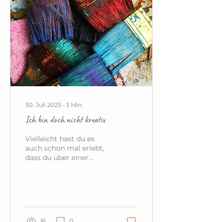
30. Juli 2025
∙
3
Min.
Ich bin doch nicht kreativ
Vielleicht hast du es
auch schon mal erlebt,
dass du über einer
Aufgabe so richtig
versinkst: Eine Bastelei
als Geschenk für die
Kinder oder die beste
Freundin. Eine
Einladungskarte, die du
16
0